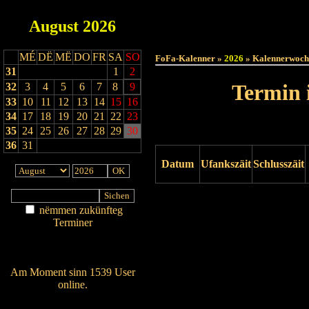
August
2026
Haut
MÉ
DË
MË
DO
FR
SA
SO
FoFa-Kalenner »
2026
» Kalennerwoch
31
1
2
Termin 
32
3
4
5
6
7
8
9
33
10
11
12
13
14
15
16
34
17
18
19
20
21
22
23
35
24
25
26
27
28
29
30
36
31
Datum
Ufankszäit
Schlusszäit
Drock ukucken
nëmmen zukünfteg
Terminer
Am Détail sichen
Nei agedroen
Am Moment sinn 1539 User
online.
Wien ass online?