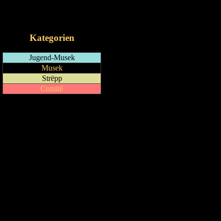
RSS-Feed
iCalendar-Feed
Kategorien
Jugend-Musek
Musek
Strëpp
Comité