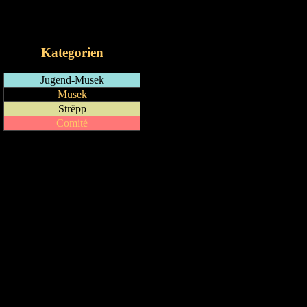
RSS-Feed
iCalendar-Feed
Kategorien
Jugend-Musek
Musek
Strëpp
Comité