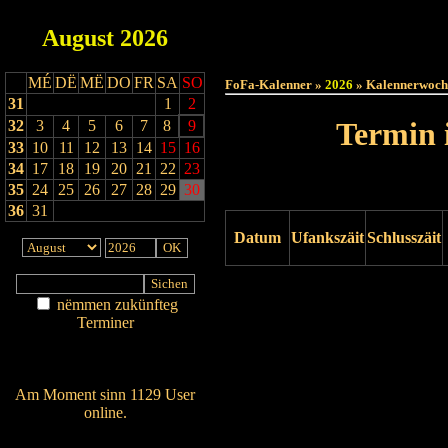
August
2026
Haut
MÉ
DË
MË
DO
FR
SA
SO
FoFa-Kalenner »
2026
» Kalennerwoch
31
1
2
Termin 
32
3
4
5
6
7
8
9
33
10
11
12
13
14
15
16
34
17
18
19
20
21
22
23
35
24
25
26
27
28
29
30
36
31
Datum
Ufankszäit
Schlusszäit
Drock ukucken
nëmmen zukünfteg
Terminer
Am Détail sichen
Nei agedroen
Am Moment sinn 1129 User
online.
Wien ass online?