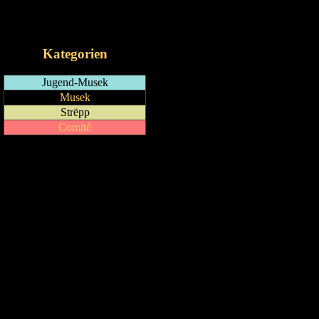
RSS-Feed
iCalendar-Feed
Kategorien
Jugend-Musek
Musek
Strëpp
Comité