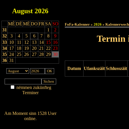
August
2026
Haut
MÉ
DË
MË
DO
FR
SA
SO
FoFa-Kalenner »
2026
» Kalennerwoch
31
1
2
32
3
4
5
6
7
8
9
Termin 
33
10
11
12
13
14
15
16
34
17
18
19
20
21
22
23
35
24
25
26
27
28
29
30
36
31
Datum
Ufankszäit
Schlusszäit
Drock ukucken
nëmmen zukünfteg
Terminer
Am Détail sichen
Nei agedroen
Am Moment sinn 1528 User
online.
Wien ass online?