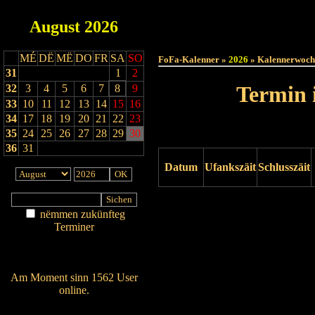
August
2026
Haut
MÉ
DË
MË
DO
FR
SA
SO
FoFa-Kalenner »
2026
» Kalennerwoch
31
1
2
Termin 
32
3
4
5
6
7
8
9
33
10
11
12
13
14
15
16
34
17
18
19
20
21
22
23
35
24
25
26
27
28
29
30
36
31
Datum
Ufankszäit
Schlusszäit
Drock ukucken
nëmmen zukünfteg
Terminer
Am Détail sichen
Nei agedroen
Am Moment sinn 1562 User
online.
Wien ass online?