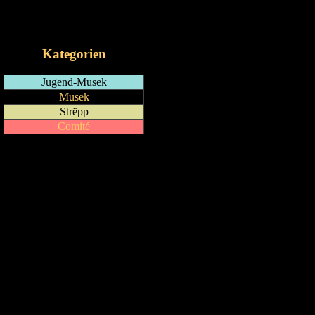
RSS-Feed
iCalendar-Feed
Kategorien
Jugend-Musek
Musek
Strëpp
Comité