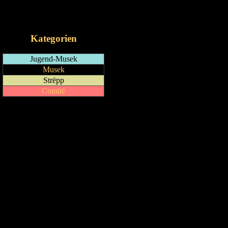
RSS-Feed
iCalendar-Feed
Kategorien
Jugend-Musek
Musek
Strëpp
Comité