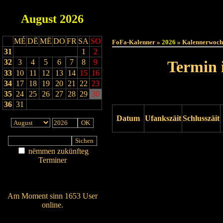
August
2026
Haut
MÉ
DË
MË
DO
FR
SA
SO
FoFa-Kalenner »
2026
» Kalennerwoch
31
1
2
32
3
4
5
6
7
8
9
Termin 
33
10
11
12
13
14
15
16
34
17
18
19
20
21
22
23
35
24
25
26
27
28
29
30
36
31
Datum
Ufankszäit
Schlusszäit
Drock ukucken
nëmmen zukünfteg
Terminer
Am Détail sichen
Nei agedroen
Am Moment sinn 1653 User
online.
Wien ass online?