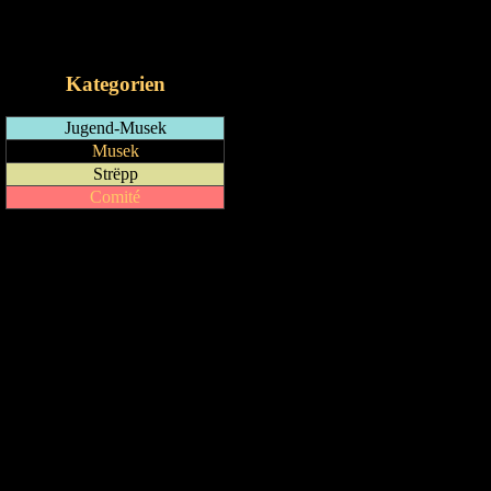
RSS-Feed
iCalendar-Feed
Kategorien
Jugend-Musek
Musek
Strëpp
Comité