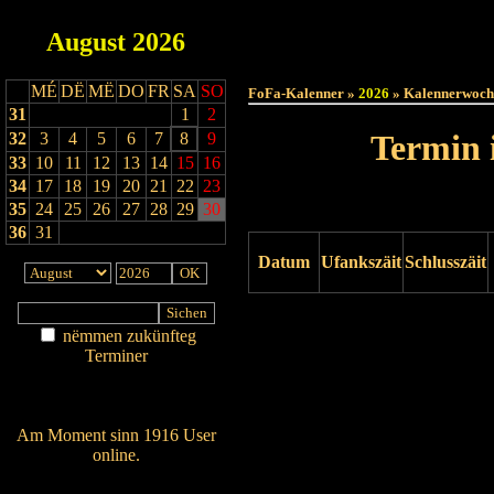
August
2026
Haut
MÉ
DË
MË
DO
FR
SA
SO
FoFa-Kalenner »
2026
» Kalennerwoch
31
1
2
Termin 
32
3
4
5
6
7
8
9
33
10
11
12
13
14
15
16
34
17
18
19
20
21
22
23
35
24
25
26
27
28
29
30
36
31
Datum
Ufankszäit
Schlusszäit
Drock ukucken
nëmmen zukünfteg
Terminer
Am Détail sichen
Nei agedroen
Am Moment sinn 1916 User
online.
Wien ass online?