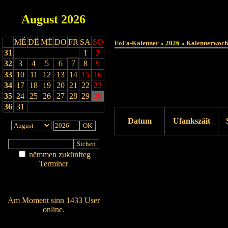
August
2026
MÉ
DË
MË
DO
FR
SA
SO
FoFa-Kalenner »
2026
» Kalennerwoch
31
1
2
32
3
4
5
6
7
8
9
33
10
11
12
13
14
15
16
34
17
18
19
20
21
22
23
35
24
25
26
27
28
29
30
36
31
Datum
Ufankszäit
Drock ukucken
nëmmen zukünfteg
Terminer
Am Détail sichen
Nei agedroen
Am Moment sinn 1433 User
online.
Wien ass online?