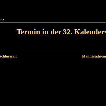
Haut
Dëss Woch
Dëse Mount
Dëst
Umellen
 32
Termin in der 32. Kalende
Lät Woch<
Nächst Woch
Schlusszäit
Manifestatioun
Läscht Woch
Nächst Woch