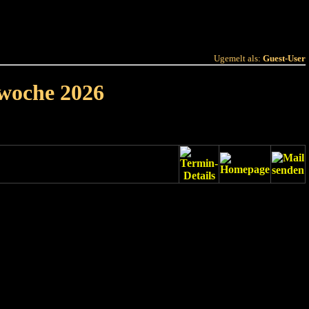
 Joer
Terminlëscht
Ugemelt als:
Guest-User
rwoche 2026