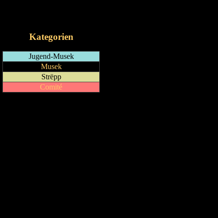
RSS-Feed
iCalendar-Feed
Kategorien
Jugend-Musek
Musek
Strëpp
Comité