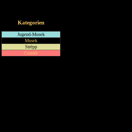
RSS-Feed
iCalendar-Feed
Kategorien
Jugend-Musek
Musek
Strëpp
Comité