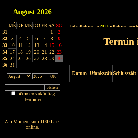
August
2026
Haut
MÉ
DË
MË
DO
FR
SA
SO
FoFa-Kalenner »
2026
» Kalennerwoch
31
1
2
32
3
4
5
6
7
8
9
Termin 
33
10
11
12
13
14
15
16
34
17
18
19
20
21
22
23
35
24
25
26
27
28
29
30
36
31
Datum
Ufankszäit
Schlusszäit
Drock ukucken
nëmmen zukünfteg
Terminer
Am Détail sichen
Nei agedroen
Am Moment sinn 1190 User
online.
Wien ass online?