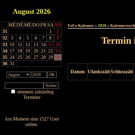
August
2026
Haut
MÉ
DË
MË
DO
FR
SA
SO
FoFa-Kalenner »
2026
» Kalennerwoch
31
1
2
Termin 
32
3
4
5
6
7
8
9
33
10
11
12
13
14
15
16
34
17
18
19
20
21
22
23
35
24
25
26
27
28
29
30
36
31
Datum
Ufankszäit
Schlusszäit
Drock ukucken
nëmmen zukünfteg
Terminer
Am Détail sichen
Nei agedroen
Am Moment sinn 1527 User
online.
Wien ass online?