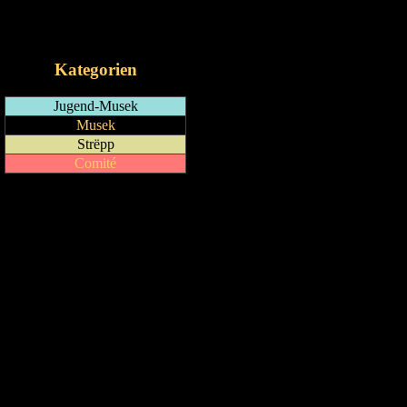
RSS-Feed
iCalendar-Feed
Kategorien
Jugend-Musek
Musek
Strëpp
Comité