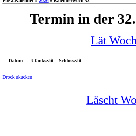
FoFa-Kalenner »
2026
» Kalennerwoch 32
Termin in der 32
Lät Woc
Datum
Ufankszäit
Schlusszäit
Drock ukucken
Läscht W