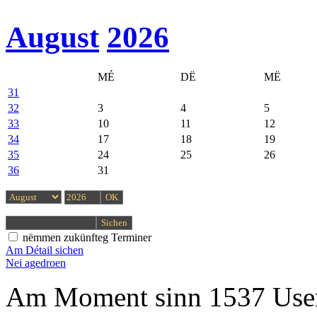
August
2026
MÉ
DË
MË
31
32
3
4
5
33
10
11
12
34
17
18
19
35
24
25
26
36
31
nëmmen zukünfteg Terminer
Am Détail sichen
Nei agedroen
Am Moment sinn 1537 User