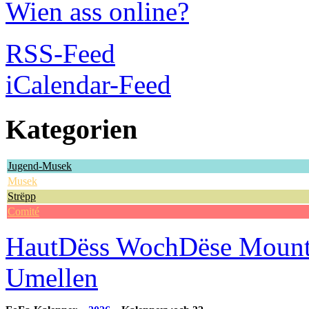
Wien ass online?
RSS-Feed
iCalendar-Feed
Kategorien
Jugend-Musek
Musek
Strëpp
Comité
Haut
Dëss Woch
Dëse Moun
Umellen