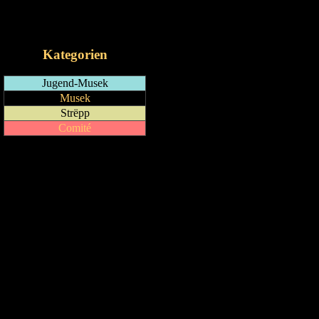
RSS-Feed
iCalendar-Feed
Kategorien
Jugend-Musek
Musek
Strëpp
Comité