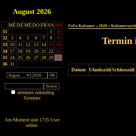
August
2026
Haut
MÉ
DË
MË
DO
FR
SA
SO
FoFa-Kalenner »
2026
» Kalennerwoch
31
1
2
32
3
4
5
6
7
8
9
Termin 
33
10
11
12
13
14
15
16
34
17
18
19
20
21
22
23
35
24
25
26
27
28
29
30
36
31
Datum
Ufankszäit
Schlusszäit
Drock ukucken
nëmmen zukünfteg
Terminer
Am Détail sichen
Nei agedroen
Am Moment sinn 1735 User
online.
Wien ass online?