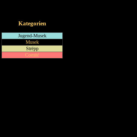
RSS-Feed
iCalendar-Feed
Kategorien
Jugend-Musek
Musek
Strëpp
Comité