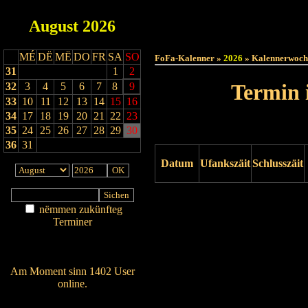
August
2026
Haut
MÉ
DË
MË
DO
FR
SA
SO
FoFa-Kalenner »
2026
» Kalennerwoch
31
1
2
Termin 
32
3
4
5
6
7
8
9
33
10
11
12
13
14
15
16
34
17
18
19
20
21
22
23
35
24
25
26
27
28
29
30
36
31
Datum
Ufankszäit
Schlusszäit
Drock ukucken
nëmmen zukünfteg
Terminer
Am Détail sichen
Nei agedroen
Am Moment sinn 1402 User
online.
Wien ass online?