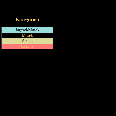
RSS-Feed
iCalendar-Feed
Kategorien
Jugend-Musek
Musek
Strëpp
Comité