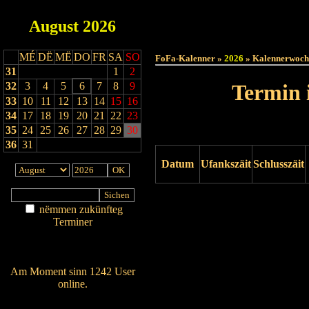
August
2026
Haut
MÉ
DË
MË
DO
FR
SA
SO
FoFa-Kalenner »
2026
» Kalennerwoch
31
1
2
32
3
4
5
6
7
8
9
Termin 
33
10
11
12
13
14
15
16
34
17
18
19
20
21
22
23
35
24
25
26
27
28
29
30
36
31
Datum
Ufankszäit
Schlusszäit
Drock ukucken
nëmmen zukünfteg
Terminer
Am Détail sichen
Nei agedroen
Am Moment sinn 1242 User
online.
Wien ass online?