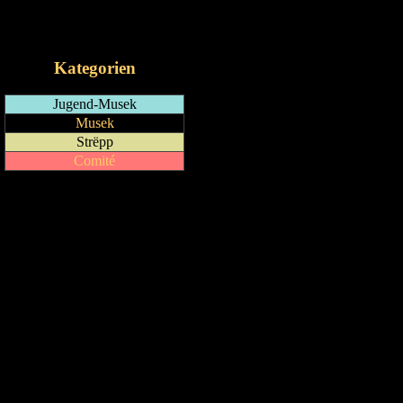
RSS-Feed
iCalendar-Feed
Kategorien
Jugend-Musek
Musek
Strëpp
Comité