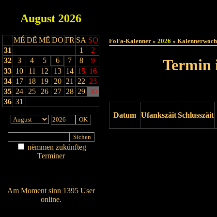
August
2026
Haut
MÉ
DË
MË
DO
FR
SA
SO
FoFa-Kalenner »
2026
» Kalennerwoch
31
1
2
32
3
4
5
6
7
8
9
Termin 
33
10
11
12
13
14
15
16
34
17
18
19
20
21
22
23
35
24
25
26
27
28
29
30
36
31
Datum
Ufankszäit
Schlusszäit
Drock ukucken
nëmmen zukünfteg
Terminer
Am Détail sichen
Nei agedroen
Am Moment sinn 1395 User
online.
Wien ass online?