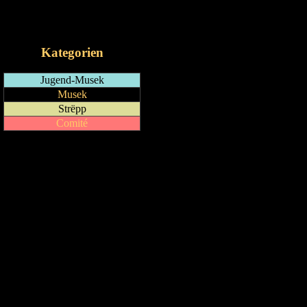
RSS-Feed
iCalendar-Feed
Kategorien
Jugend-Musek
Musek
Strëpp
Comité