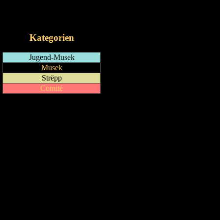
RSS-Feed
iCalendar-Feed
Kategorien
Jugend-Musek
Musek
Strëpp
Comité