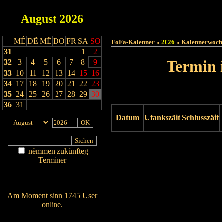
August
2026
Haut
MÉ
DË
MË
DO
FR
SA
SO
FoFa-Kalenner »
2026
» Kalennerwoch
31
1
2
Termin 
32
3
4
5
6
7
8
9
33
10
11
12
13
14
15
16
34
17
18
19
20
21
22
23
35
24
25
26
27
28
29
30
36
31
Datum
Ufankszäit
Schlusszäit
Drock ukucken
nëmmen zukünfteg
Terminer
Am Détail sichen
Nei agedroen
Am Moment sinn 1745 User
online.
Wien ass online?