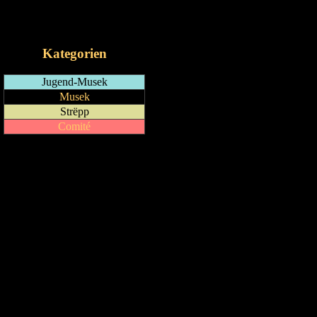
RSS-Feed
iCalendar-Feed
Kategorien
Jugend-Musek
Musek
Strëpp
Comité