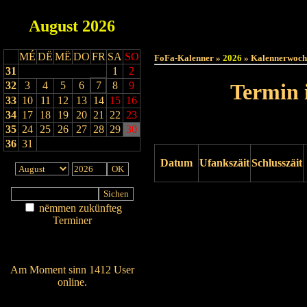
August
2026
Haut
MÉ
DË
MË
DO
FR
SA
SO
FoFa-Kalenner »
2026
» Kalennerwoch
31
1
2
32
3
4
5
6
7
8
9
Termin 
33
10
11
12
13
14
15
16
34
17
18
19
20
21
22
23
35
24
25
26
27
28
29
30
36
31
Datum
Ufankszäit
Schlusszäit
Drock ukucken
nëmmen zukünfteg
Terminer
Am Détail sichen
Nei agedroen
Am Moment sinn 1412 User
online.
Wien ass online?