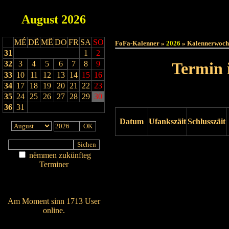
August
2026
Haut
MÉ
DË
MË
DO
FR
SA
SO
FoFa-Kalenner »
2026
» Kalennerwoch
31
1
2
32
3
4
5
6
7
8
9
Termin 
33
10
11
12
13
14
15
16
34
17
18
19
20
21
22
23
35
24
25
26
27
28
29
30
36
31
Datum
Ufankszäit
Schlusszäit
Drock ukucken
nëmmen zukünfteg
Terminer
Am Détail sichen
Nei agedroen
Am Moment sinn 1713 User
online.
Wien ass online?