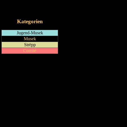
RSS-Feed
iCalendar-Feed
Kategorien
Jugend-Musek
Musek
Strëpp
Comité