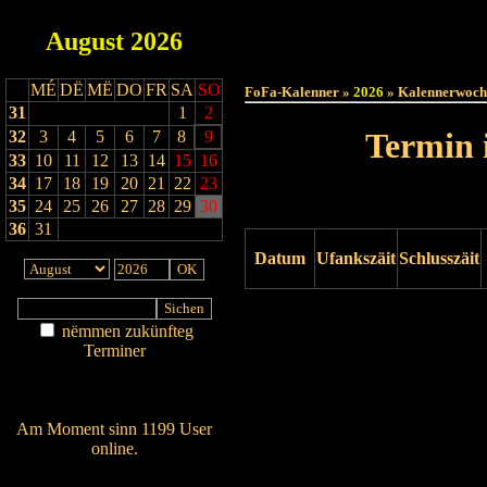
August
2026
Haut
MÉ
DË
MË
DO
FR
SA
SO
FoFa-Kalenner »
2026
» Kalennerwoch
31
1
2
Termin 
32
3
4
5
6
7
8
9
33
10
11
12
13
14
15
16
34
17
18
19
20
21
22
23
35
24
25
26
27
28
29
30
36
31
Datum
Ufankszäit
Schlusszäit
Drock ukucken
nëmmen zukünfteg
Terminer
Am Détail sichen
Nei agedroen
Am Moment sinn 1199 User
online.
Wien ass online?