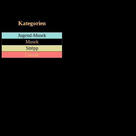
RSS-Feed
iCalendar-Feed
Kategorien
Jugend-Musek
Musek
Strëpp
Comité