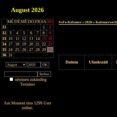
August
2026
MÉ
DË
MË
DO
FR
SA
SO
FoFa-Kalenner »
2026
» Kalennerwoch
31
1
2
32
3
4
5
6
7
8
9
33
10
11
12
13
14
15
16
34
17
18
19
20
21
22
23
35
24
25
26
27
28
29
30
36
31
Datum
Ufankszäit
Drock ukucken
nëmmen zukünfteg
Terminer
Am Détail sichen
Nei agedroen
Am Moment sinn 1299 User
online.
Wien ass online?