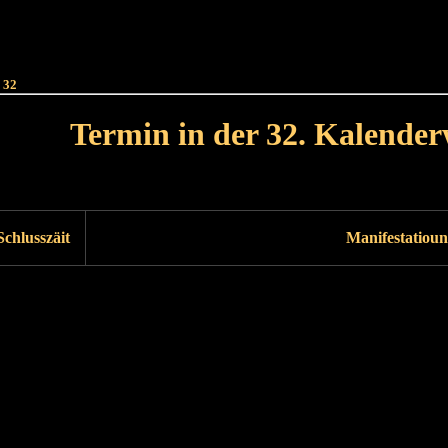
Haut
Dëss Woch
Dëse Mount
Dëst
Umellen
 32
Termin in der 32. Kalende
Lät Woch<
Nächst Woch
Schlusszäit
Manifestatioun
Läscht Woch
Nächst Woch