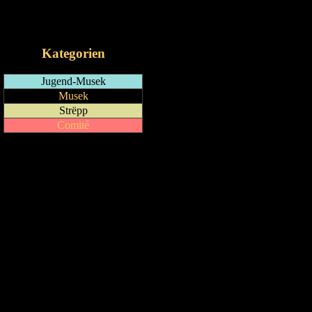
RSS-Feed
iCalendar-Feed
Kategorien
Jugend-Musek
Musek
Strëpp
Comité