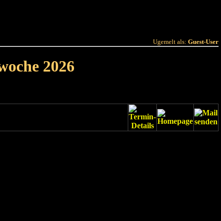
 Joer
Terminlëscht
Ugemelt als:
Guest-User
rwoche 2026