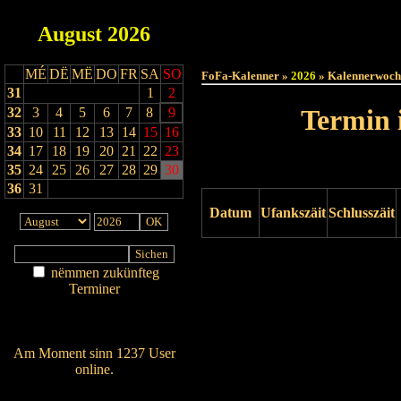
August
2026
Haut
MÉ
DË
MË
DO
FR
SA
SO
FoFa-Kalenner »
2026
» Kalennerwoch
31
1
2
Termin 
32
3
4
5
6
7
8
9
33
10
11
12
13
14
15
16
34
17
18
19
20
21
22
23
35
24
25
26
27
28
29
30
36
31
Datum
Ufankszäit
Schlusszäit
Drock ukucken
nëmmen zukünfteg
Terminer
Am Détail sichen
Nei agedroen
Am Moment sinn 1237 User
online.
Wien ass online?