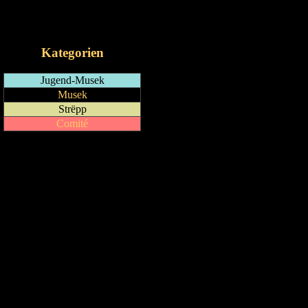
RSS-Feed
iCalendar-Feed
Kategorien
Jugend-Musek
Musek
Strëpp
Comité