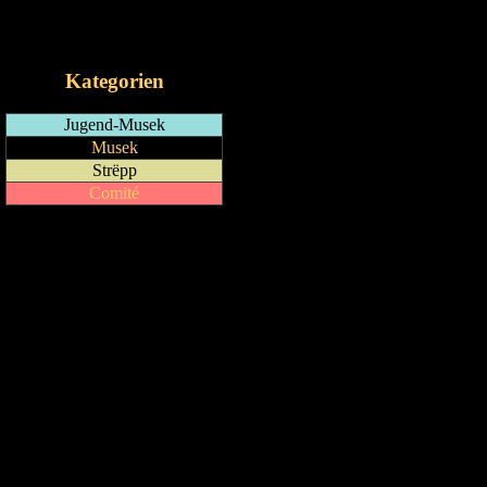
RSS-Feed
iCalendar-Feed
Kategorien
Jugend-Musek
Musek
Strëpp
Comité