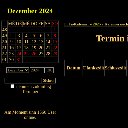
Dezember
2024
Haut
MÉ
DË
MË
DO
FR
SA
SO
FoFa-Kalenner »
2025
» Kalennerwoch
48
1
49
2
3
4
5
6
7
8
Termin 
50
9
10
11
12
13
14
15
51
16
17
18
19
20
21
22
52
23
24
25
26
27
28
29
01
30
31
Datum
Ufankszäit
Schlusszäit
Drock ukucken
nëmmen zukünfteg
Terminer
Am Détail sichen
Nei agedroen
Am Moment sinn 1560 User
online.
Wien ass online?