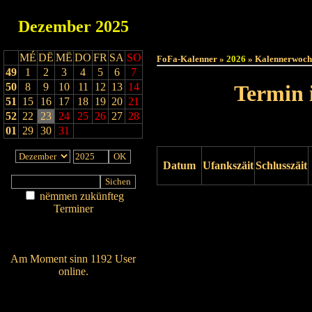
Dezember
2025
Haut
MÉ
DË
MË
DO
FR
SA
SO
FoFa-Kalenner »
2026
» Kalennerwoch
49
1
2
3
4
5
6
7
50
8
9
10
11
12
13
14
Termin 
51
15
16
17
18
19
20
21
52
22
23
24
25
26
27
28
01
29
30
31
Datum
Ufankszäit
Schlusszäit
nëmmen zukünfteg
Drock ukucken
Terminer
Am Détail sichen
Nei agedroen
Am Moment sinn 1192 User
online.
Wien ass online?
RSS-Feed