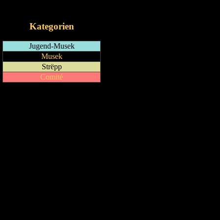
iCalendar-Feed
Kategorien
Jugend-Musek
Musek
Strëpp
Comité