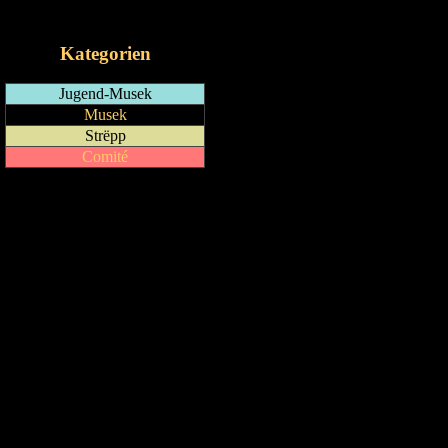
iCalendar-Feed
Kategorien
Jugend-Musek
Musek
Strëpp
Comité