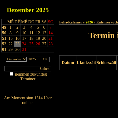
Dezember
2025
Haut
MÉ
DË
MË
DO
FR
SA
SO
FoFa-Kalenner »
2026
» Kalennerwoch
49
1
2
3
4
5
6
7
50
8
9
10
11
12
13
14
Termin 
51
15
16
17
18
19
20
21
52
22
23
24
25
26
27
28
01
29
30
31
Datum
Ufankszäit
Schlusszäit
nëmmen zukünfteg
Drock ukucken
Terminer
Am Détail sichen
Nei agedroen
Am Moment sinn 1314 User
online.
Wien ass online?
RSS-Feed