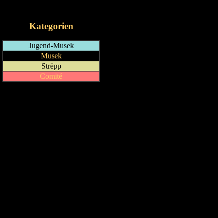
iCalendar-Feed
Kategorien
Jugend-Musek
Musek
Strëpp
Comité