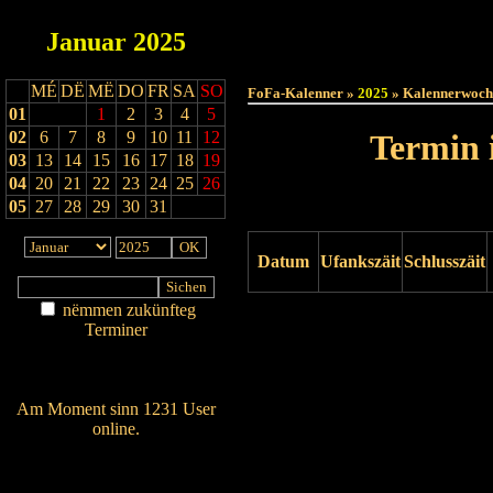
Januar
2025
Haut
MÉ
DË
MË
DO
FR
SA
SO
FoFa-Kalenner »
2025
» Kalennerwoch
01
1
2
3
4
5
02
6
7
8
9
10
11
12
Termin 
03
13
14
15
16
17
18
19
04
20
21
22
23
24
25
26
05
27
28
29
30
31
Datum
Ufankszäit
Schlusszäit
nëmmen zukünfteg
Drock ukucken
Terminer
Am Détail sichen
Nei agedroen
Am Moment sinn 1231 User
online.
Wien ass online?
RSS-Feed