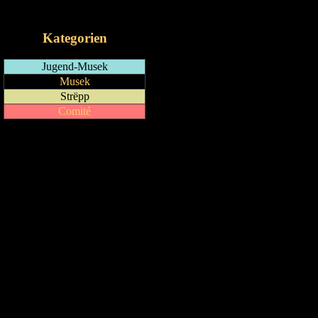
iCalendar-Feed
Kategorien
Jugend-Musek
Musek
Strëpp
Comité