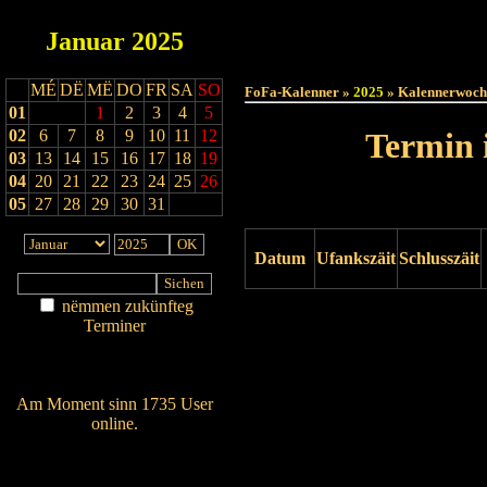
Januar
2025
Haut
MÉ
DË
MË
DO
FR
SA
SO
FoFa-Kalenner »
2025
» Kalennerwoch
01
1
2
3
4
5
02
6
7
8
9
10
11
12
Termin 
03
13
14
15
16
17
18
19
04
20
21
22
23
24
25
26
05
27
28
29
30
31
Datum
Ufankszäit
Schlusszäit
nëmmen zukünfteg
Drock ukucken
Terminer
Am Détail sichen
Nei agedroen
Am Moment sinn 1735 User
online.
Wien ass online?
RSS-Feed