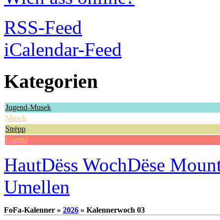
RSS-Feed
iCalendar-Feed
Kategorien
Jugend-Musek
Musek
Strëpp
Comité
Haut
Dëss Woch
Dëse Moun
Umellen
FoFa-Kalenner »
2026
» Kalennerwoch 03