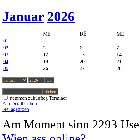
Januar
2026
MÉ
DË
MË
01
02
5
6
7
03
12
13
14
04
19
20
21
05
26
27
28
nëmmen zukünfteg Terminer
Am Détail sichen
Nei agedroen
Am Moment sinn 2293 User
Wien ass online?