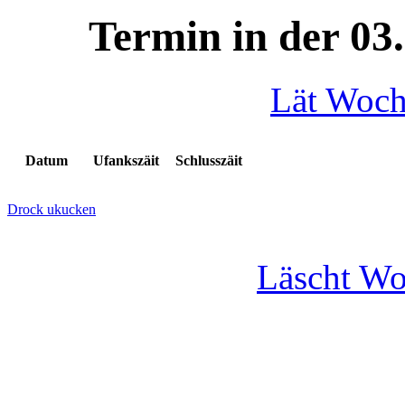
Termin in der 03
Lät Woc
Datum
Ufankszäit
Schlusszäit
Drock ukucken
Läscht W