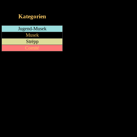
iCalendar-Feed
Kategorien
Jugend-Musek
Musek
Strëpp
Comité