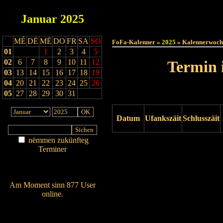
Januar
2025
Haut
MÉ
DË
MË
DO
FR
SA
SO
FoFa-Kalenner »
2025
» Kalennerwoch
01
1
2
3
4
5
02
6
7
8
9
10
11
12
Termin 
03
13
14
15
16
17
18
19
04
20
21
22
23
24
25
26
05
27
28
29
30
31
Datum
Ufankszäit
Schlusszäit
nëmmen zukünfteg
Drock ukucken
Terminer
Am Détail sichen
Nei agedroen
Am Moment sinn 877 User
online.
Wien ass online?
RSS-Feed