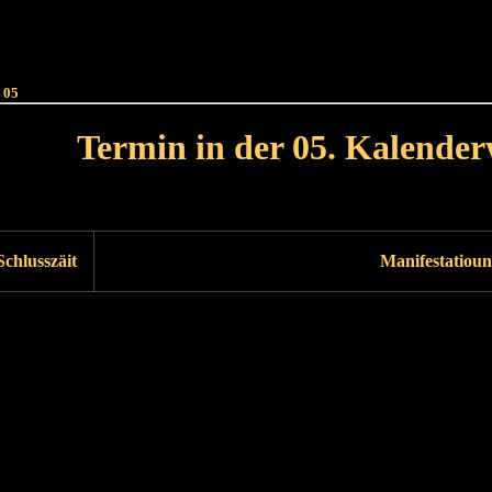
Haut
Dëss Woch
Dëse Mount
Dëst
Umellen
 05
Termin in der 05. Kalende
Lät Woch<
Nächst Woch
Schlusszäit
Manifestatioun
Läscht Woch
Nächst Woch