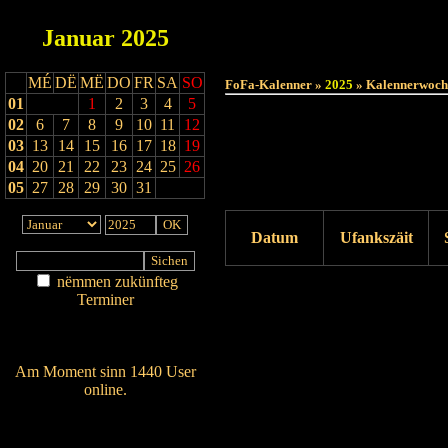
Januar
2025
MÉ
DË
MË
DO
FR
SA
SO
FoFa-Kalenner »
2025
» Kalennerwoch
01
1
2
3
4
5
02
6
7
8
9
10
11
12
03
13
14
15
16
17
18
19
04
20
21
22
23
24
25
26
05
27
28
29
30
31
Datum
Ufankszäit
nëmmen zukünfteg
Drock ukucken
Terminer
Am Détail sichen
Nei agedroen
Am Moment sinn 1440 User
online.
Wien ass online?
RSS-Feed