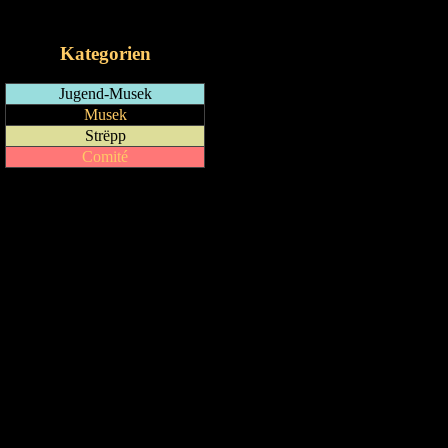
iCalendar-Feed
Kategorien
Jugend-Musek
Musek
Strëpp
Comité