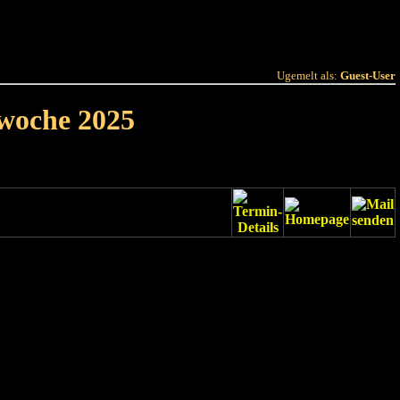
 Joer
Terminlëscht
Ugemelt als:
Guest-User
rwoche 2025