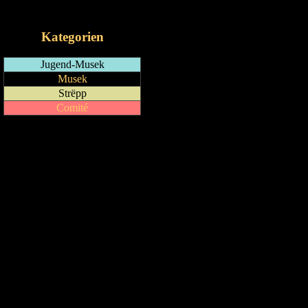
iCalendar-Feed
Kategorien
Jugend-Musek
Musek
Strëpp
Comité