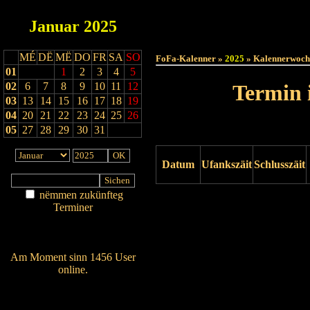
Januar
2025
Haut
MÉ
DË
MË
DO
FR
SA
SO
FoFa-Kalenner »
2025
» Kalennerwoch
01
1
2
3
4
5
02
6
7
8
9
10
11
12
Termin 
03
13
14
15
16
17
18
19
04
20
21
22
23
24
25
26
05
27
28
29
30
31
Datum
Ufankszäit
Schlusszäit
nëmmen zukünfteg
Drock ukucken
Terminer
Am Détail sichen
Nei agedroen
Am Moment sinn 1456 User
online.
Wien ass online?
RSS-Feed