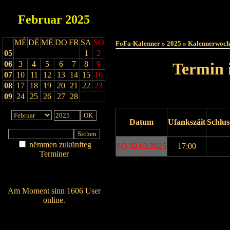
Februar
2025
Haut
MÉ
DË
MË
DO
FR
SA
SO
FoFa-Kalenner »
2025
» Kalennerwoch
05
1
2
06
3
4
5
6
7
8
9
Termin 
07
10
11
12
13
14
15
16
08
17
18
19
20
21
22
23
09
24
25
26
27
28
Datum
Ufankszäit
Schlus
nëmmen zukünfteg
SO 02.03.2025
17:00
Terminer
Am Détail sichen
Drock ukucken
Nei agedroen
Am Moment sinn 1606 User
online.
Wien ass online?
RSS-Feed