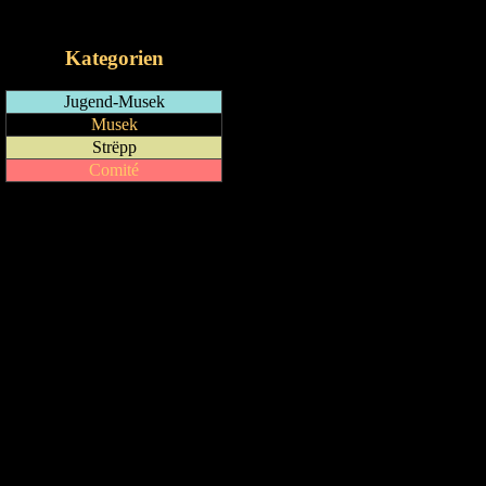
iCalendar-Feed
Kategorien
Jugend-Musek
Musek
Strëpp
Comité