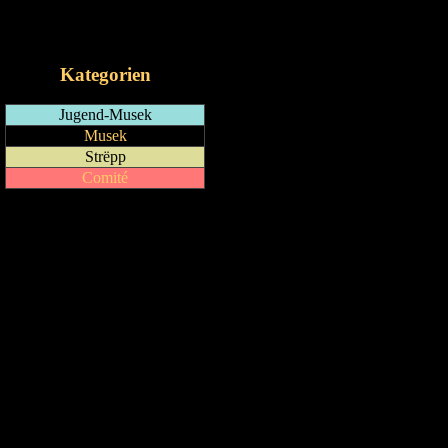
RSS-Feed
iCalendar-Feed
Kategorien
Jugend-Musek
Musek
Strëpp
Comité