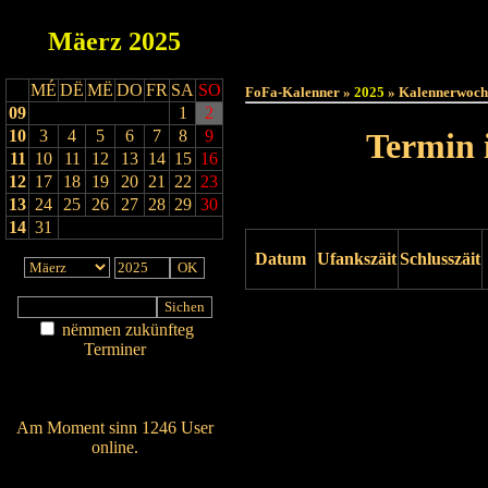
Mäerz
2025
Haut
MÉ
DË
MË
DO
FR
SA
SO
FoFa-Kalenner »
2025
» Kalennerwoch
09
1
2
10
3
4
5
6
7
8
9
Termin 
11
10
11
12
13
14
15
16
12
17
18
19
20
21
22
23
13
24
25
26
27
28
29
30
14
31
Datum
Ufankszäit
Schlusszäit
Drock ukucken
nëmmen zukünfteg
Terminer
Am Détail sichen
Nei agedroen
Am Moment sinn 1246 User
online.
Wien ass online?