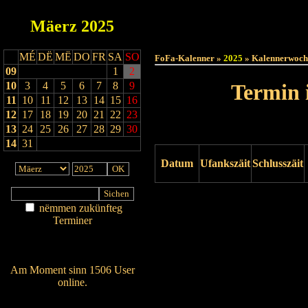
Mäerz
2025
Haut
MÉ
DË
MË
DO
FR
SA
SO
FoFa-Kalenner »
2025
» Kalennerwoch
09
1
2
10
3
4
5
6
7
8
9
Termin 
11
10
11
12
13
14
15
16
12
17
18
19
20
21
22
23
13
24
25
26
27
28
29
30
14
31
Datum
Ufankszäit
Schlusszäit
Drock ukucken
nëmmen zukünfteg
Terminer
Am Détail sichen
Nei agedroen
Am Moment sinn 1506 User
online.
Wien ass online?