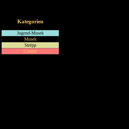
RSS-Feed
iCalendar-Feed
Kategorien
Jugend-Musek
Musek
Strëpp
Comité