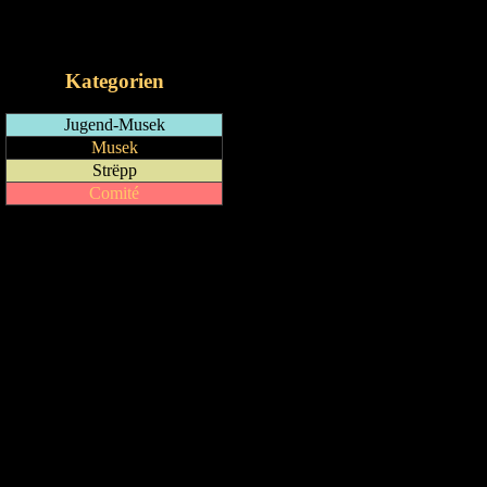
RSS-Feed
iCalendar-Feed
Kategorien
Jugend-Musek
Musek
Strëpp
Comité