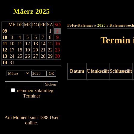
Mäerz
2025
Haut
MÉ
DË
MË
DO
FR
SA
SO
FoFa-Kalenner »
2025
» Kalennerwoch
09
1
2
10
3
4
5
6
7
8
9
Termin 
11
10
11
12
13
14
15
16
12
17
18
19
20
21
22
23
13
24
25
26
27
28
29
30
14
31
Datum
Ufankszäit
Schlusszäit
Drock ukucken
nëmmen zukünfteg
Terminer
Am Détail sichen
Nei agedroen
Am Moment sinn 1888 User
online.
Wien ass online?