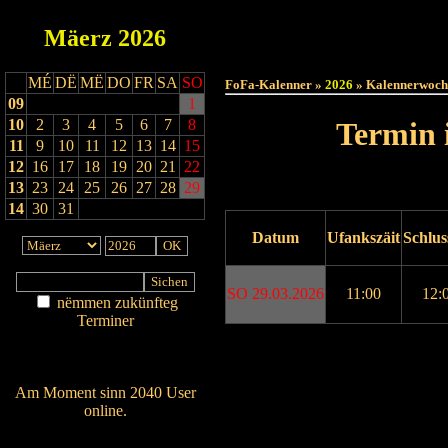
Mäerz
2026
Haut
MÉ
DË
MË
DO
FR
SA
SO
FoFa-Kalenner »
2026
» Kalennerwoch
09
1
10
2
3
4
5
6
7
8
Termin 
11
9
10
11
12
13
14
15
12
16
17
18
19
20
21
22
13
23
24
25
26
27
28
29
14
30
31
Datum
Ufankszäit
Schlus
SO 29.03.2026
11:00
12:
nëmmen zukünfteg
Terminer
Am Détail sichen
Drock ukucken
Nei agedroen
Am Moment sinn 2040 User
online.
Wien ass online?