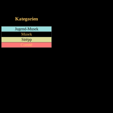
RSS-Feed
iCalendar-Feed
Kategorien
Jugend-Musek
Musek
Strëpp
Comité