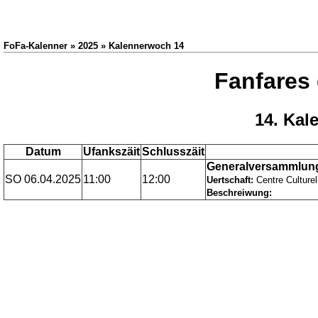
FoFa-Kalenner » 2025 » Kalennerwoch 14
Fanfares
14. Kal
Datum
Ufankszäit
Schlusszäit
Generalversammlung
SO 06.04.2025
11:00
12:00
Uertschaft:
Centre Culture
Beschreiwung: