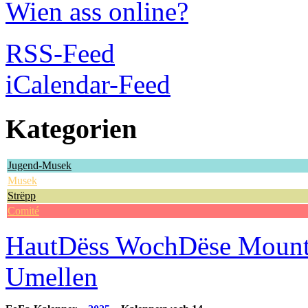
Wien ass online?
RSS-Feed
iCalendar-Feed
Kategorien
Jugend-Musek
Musek
Strëpp
Comité
Haut
Dëss Woch
Dëse Moun
Umellen