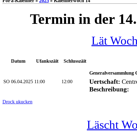
FoFa-Kalenner »
2025
» Kalennerwoch 14
Termin in der 14
Lät Woc
Datum
Ufankszäit
Schlusszäit
Generalversammlung C
Uertschaft:
Centr
SO 06.04.2025
11:00
12:00
Beschreibung:
Drock ukucken
Läscht W