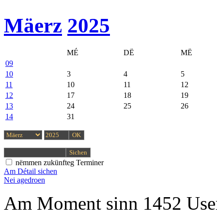
Mäerz
2025
MÉ
DË
MË
09
10
3
4
5
11
10
11
12
12
17
18
19
13
24
25
26
14
31
nëmmen zukünfteg Terminer
Am Détail sichen
Nei agedroen
Am Moment sinn 1452 User