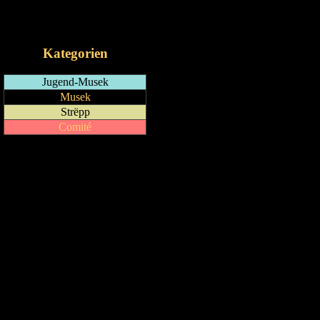
RSS-Feed
iCalendar-Feed
Kategorien
Jugend-Musek
Musek
Strëpp
Comité