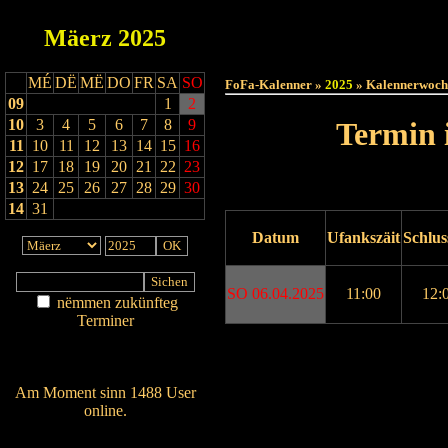
Mäerz
2025
Haut
MÉ
DË
MË
DO
FR
SA
SO
FoFa-Kalenner »
2025
» Kalennerwoch
09
1
2
10
3
4
5
6
7
8
9
Termin 
11
10
11
12
13
14
15
16
12
17
18
19
20
21
22
23
13
24
25
26
27
28
29
30
14
31
Datum
Ufankszäit
Schlus
SO 06.04.2025
11:00
12:
nëmmen zukünfteg
Terminer
Am Détail sichen
Drock ukucken
Nei agedroen
Am Moment sinn 1488 User
online.
Wien ass online?