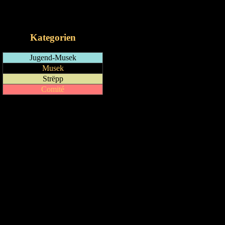
RSS-Feed
iCalendar-Feed
Kategorien
Jugend-Musek
Musek
Strëpp
Comité