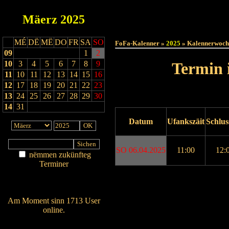
Mäerz
2025
Haut
MÉ
DË
MË
DO
FR
SA
SO
FoFa-Kalenner »
2025
» Kalennerwoch
09
1
2
10
3
4
5
6
7
8
9
Termin 
11
10
11
12
13
14
15
16
12
17
18
19
20
21
22
23
13
24
25
26
27
28
29
30
14
31
Datum
Ufankszäit
Schlus
SO 06.04.2025
11:00
12:
nëmmen zukünfteg
Terminer
Am Détail sichen
Drock ukucken
Nei agedroen
Am Moment sinn 1713 User
online.
Wien ass online?