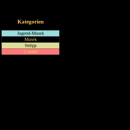
RSS-Feed
iCalendar-Feed
Kategorien
Jugend-Musek
Musek
Strëpp
Comité