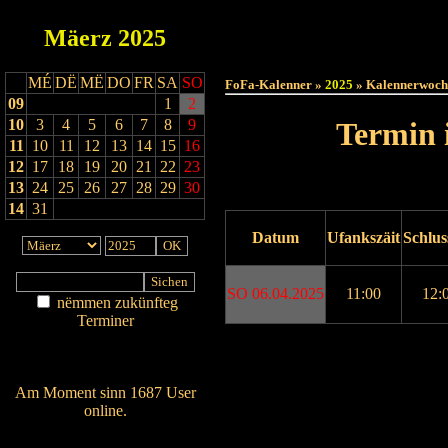
Mäerz
2025
Haut
MÉ
DË
MË
DO
FR
SA
SO
FoFa-Kalenner »
2025
» Kalennerwoch
09
1
2
10
3
4
5
6
7
8
9
Termin 
11
10
11
12
13
14
15
16
12
17
18
19
20
21
22
23
13
24
25
26
27
28
29
30
14
31
Datum
Ufankszäit
Schlus
SO 06.04.2025
11:00
12:
nëmmen zukünfteg
Terminer
Am Détail sichen
Drock ukucken
Nei agedroen
Am Moment sinn 1687 User
online.
Wien ass online?