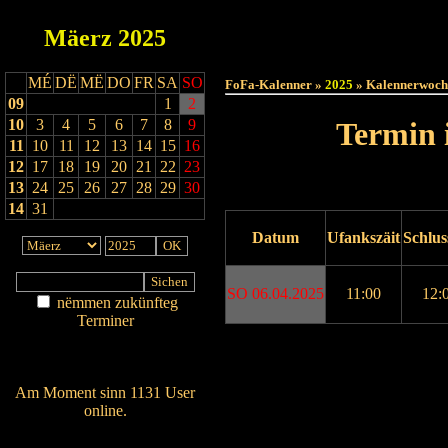
Mäerz
2025
Haut
MÉ
DË
MË
DO
FR
SA
SO
FoFa-Kalenner »
2025
» Kalennerwoch
09
1
2
10
3
4
5
6
7
8
9
Termin 
11
10
11
12
13
14
15
16
12
17
18
19
20
21
22
23
13
24
25
26
27
28
29
30
14
31
Datum
Ufankszäit
Schlus
SO 06.04.2025
11:00
12:
nëmmen zukünfteg
Terminer
Am Détail sichen
Drock ukucken
Nei agedroen
Am Moment sinn 1131 User
online.
Wien ass online?