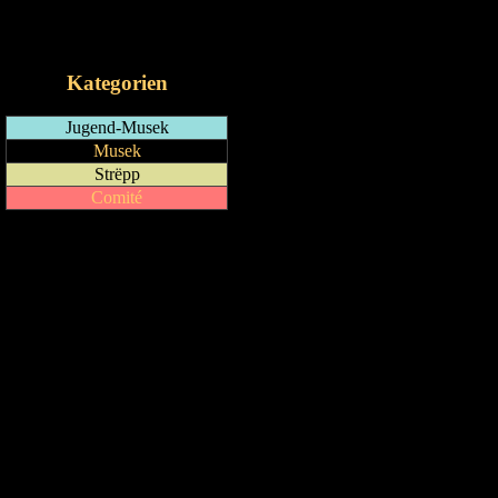
RSS-Feed
iCalendar-Feed
Kategorien
Jugend-Musek
Musek
Strëpp
Comité