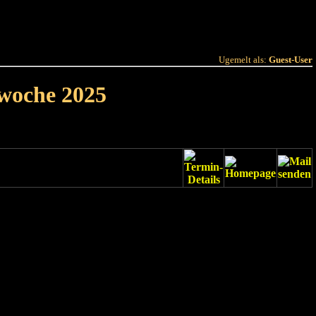
 Joer
Terminlëscht
Ugemelt als:
Guest-User
rwoche 2025