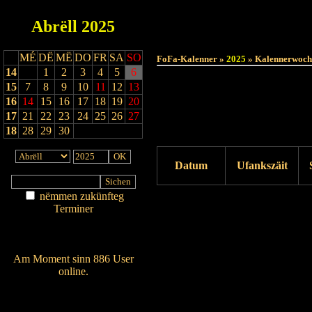
Abrëll
2025
MÉ
DË
MË
DO
FR
SA
SO
FoFa-Kalenner »
2025
» Kalennerwoch
14
1
2
3
4
5
6
15
7
8
9
10
11
12
13
16
14
15
16
17
18
19
20
17
21
22
23
24
25
26
27
18
28
29
30
Datum
Ufankszäit
nëmmen zukünfteg
Drock ukucken
Terminer
Am Détail sichen
Nei agedroen
Am Moment sinn 886 User
online.
Wien ass online?
RSS-Feed