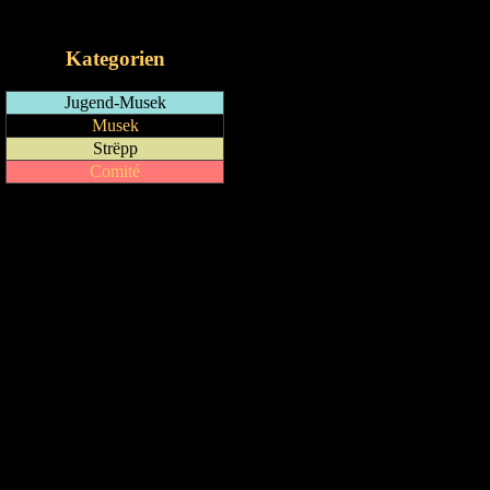
iCalendar-Feed
Kategorien
Jugend-Musek
Musek
Strëpp
Comité