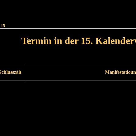
Haut
Dëss Woch
Dëse Mount
Dëst
Umellen
 15
Termin in der 15. Kalende
Lät Woch<
Nächst Woch
Schlusszäit
Manifestatioun
Läscht Woch
Nächst Woch