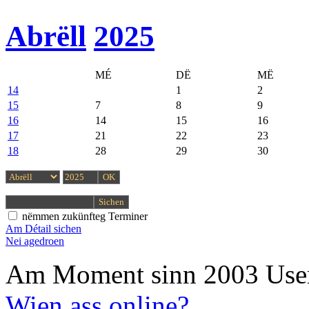
Abrëll
2025
MÉ
DË
MË
14
1
2
15
7
8
9
16
14
15
16
17
21
22
23
18
28
29
30
nëmmen zukünfteg Terminer
Am Détail sichen
Nei agedroen
Am Moment sinn 2003 User
Wien ass online?