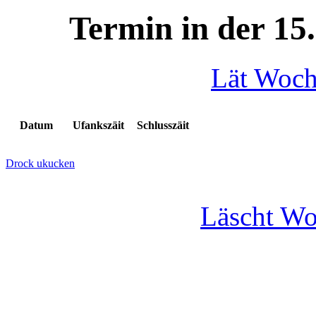
Termin in der 15
Lät Woc
Datum
Ufankszäit
Schlusszäit
Drock ukucken
Läscht W