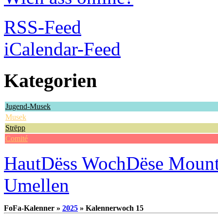
RSS-Feed
iCalendar-Feed
Kategorien
Jugend-Musek
Musek
Strëpp
Comité
Haut
Dëss Woch
Dëse Moun
Umellen
FoFa-Kalenner »
2025
» Kalennerwoch 15