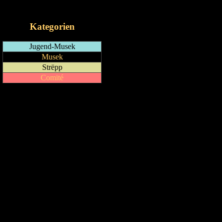
iCalendar-Feed
Kategorien
Jugend-Musek
Musek
Strëpp
Comité