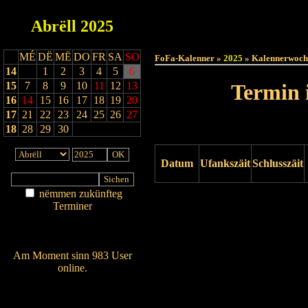
Abrëll
2025
Haut
MÉ
DË
MË
DO
FR
SA
SO
FoFa-Kalenner »
2025
» Kalennerwoch
14
1
2
3
4
5
6
15
7
8
9
10
11
12
13
Termin 
16
14
15
16
17
18
19
20
17
21
22
23
24
25
26
27
18
28
29
30
Datum
Ufankszäit
Schlusszäit
nëmmen zukünfteg
Drock ukucken
Terminer
Am Détail sichen
Nei agedroen
Am Moment sinn 983 User
online.
Wien ass online?
RSS-Feed