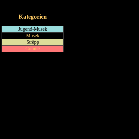
iCalendar-Feed
Kategorien
Jugend-Musek
Musek
Strëpp
Comité