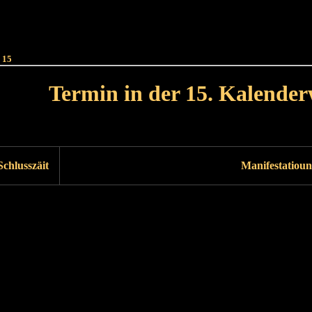
Haut
Dëss Woch
Dëse Mount
Dëst
Umellen
 15
Termin in der 15. Kalende
Lät Woch<
Nächst Woch
Schlusszäit
Manifestatioun
Läscht Woch
Nächst Woch