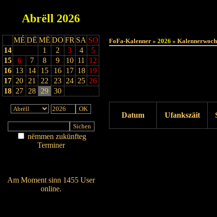
Abrëll
2026
MÉ
DË
MË
DO
FR
SA
SO
FoFa-Kalenner »
2026
» Kalennerwoch
14
1
2
3
4
5
15
6
7
8
9
10
11
12
16
13
14
15
16
17
18
19
17
20
21
22
23
24
25
26
18
27
28
29
30
Datum
Ufankszäit
nëmmen zukünfteg
Drock ukucken
Terminer
Am Détail sichen
Nei agedroen
Am Moment sinn 1455 User
online.
Wien ass online?
RSS-Feed