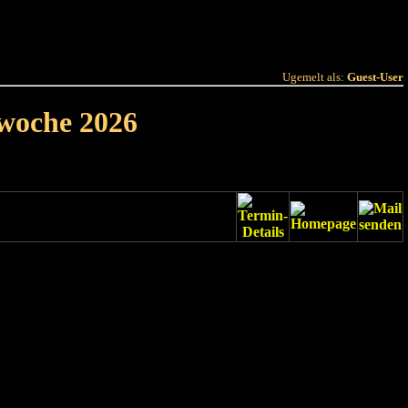
 Joer
Terminlëscht
Ugemelt als:
Guest-User
rwoche 2026