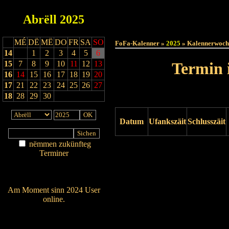
Abrëll
2025
Haut
MÉ
DË
MË
DO
FR
SA
SO
FoFa-Kalenner »
2025
» Kalennerwoch
14
1
2
3
4
5
6
15
7
8
9
10
11
12
13
Termin 
16
14
15
16
17
18
19
20
17
21
22
23
24
25
26
27
18
28
29
30
Datum
Ufankszäit
Schlusszäit
nëmmen zukünfteg
Drock ukucken
Terminer
Am Détail sichen
Nei agedroen
Am Moment sinn 2024 User
online.
Wien ass online?
RSS-Feed