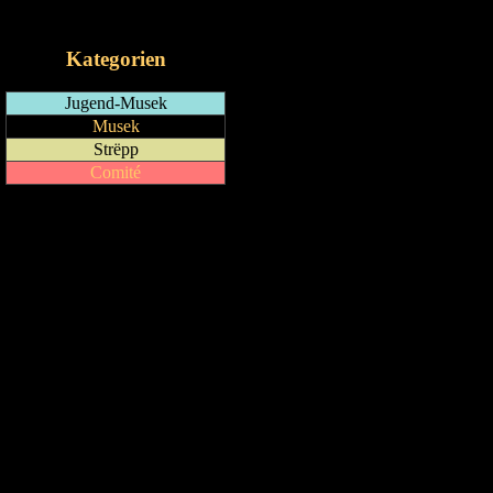
iCalendar-Feed
Kategorien
Jugend-Musek
Musek
Strëpp
Comité