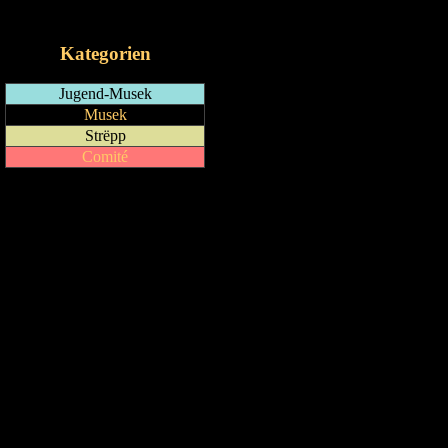
iCalendar-Feed
Kategorien
Jugend-Musek
Musek
Strëpp
Comité