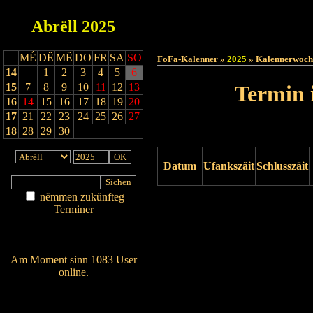
Abrëll
2025
Haut
MÉ
DË
MË
DO
FR
SA
SO
FoFa-Kalenner »
2025
» Kalennerwoch
14
1
2
3
4
5
6
15
7
8
9
10
11
12
13
Termin 
16
14
15
16
17
18
19
20
17
21
22
23
24
25
26
27
18
28
29
30
Datum
Ufankszäit
Schlusszäit
nëmmen zukünfteg
Drock ukucken
Terminer
Am Détail sichen
Nei agedroen
Am Moment sinn 1083 User
online.
Wien ass online?
RSS-Feed