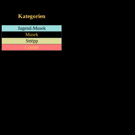
iCalendar-Feed
Kategorien
Jugend-Musek
Musek
Strëpp
Comité