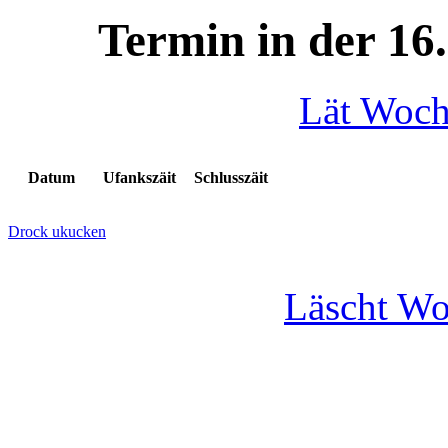
Termin in der 16
Lät Woc
Datum
Ufankszäit
Schlusszäit
Drock ukucken
Läscht W