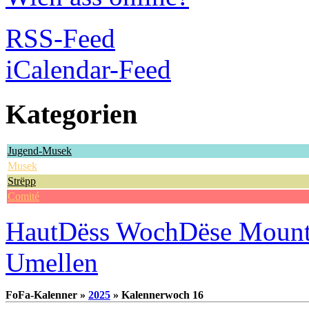
RSS-Feed
iCalendar-Feed
Kategorien
Jugend-Musek
Musek
Strëpp
Comité
Haut
Dëss Woch
Dëse Moun
Umellen
FoFa-Kalenner »
2025
» Kalennerwoch 16