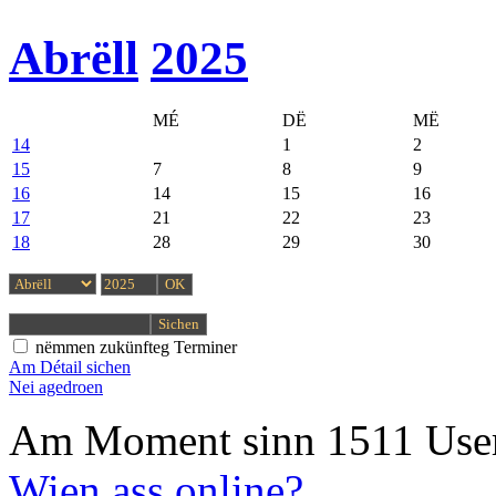
Abrëll
2025
MÉ
DË
MË
14
1
2
15
7
8
9
16
14
15
16
17
21
22
23
18
28
29
30
nëmmen zukünfteg Terminer
Am Détail sichen
Nei agedroen
Am Moment sinn 1511 User
Wien ass online?