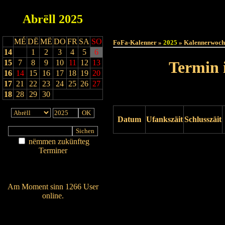
Abrëll
2025
Haut
MÉ
DË
MË
DO
FR
SA
SO
FoFa-Kalenner »
2025
» Kalennerwoch
14
1
2
3
4
5
6
15
7
8
9
10
11
12
13
Termin 
16
14
15
16
17
18
19
20
17
21
22
23
24
25
26
27
18
28
29
30
Datum
Ufankszäit
Schlusszäit
nëmmen zukünfteg
Drock ukucken
Terminer
Am Détail sichen
Nei agedroen
Am Moment sinn 1266 User
online.
Wien ass online?
RSS-Feed