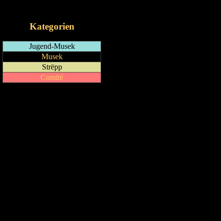
iCalendar-Feed
Kategorien
Jugend-Musek
Musek
Strëpp
Comité